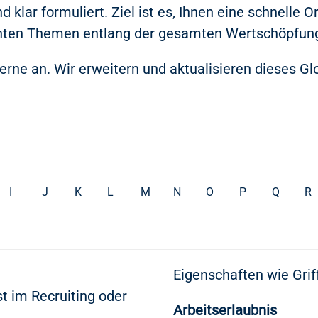
klar formuliert. Ziel ist es, Ihnen eine schnelle O
nten Themen entlang der gesamten Wertschöpfung
erne an. Wir erweitern und aktualisieren dieses Glo
I
J
K
L
M
N
O
P
Q
R
Eigenschaften wie Grif
t im Recruiting oder
Arbeitserlaubnis