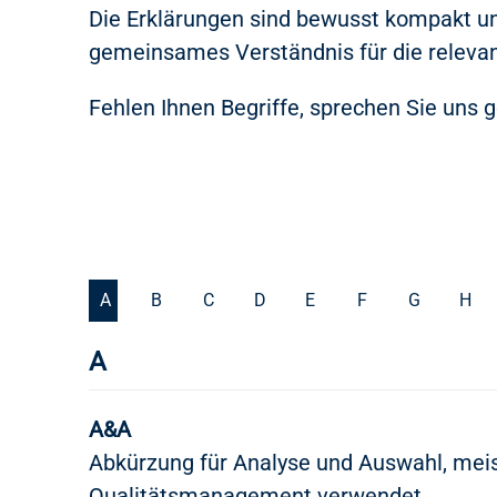
Die Erklärungen sind bewusst kompakt und 
gemeinsames Verständnis für die releva
Fehlen Ihnen Begriffe, sprechen Sie uns g
A
B
C
D
E
F
G
H
A
A&A
Abkürzung für Analyse und Auswahl, meis
Qualitätsmanagement verwendet.