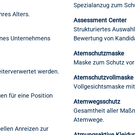
Spezialanzug zum Schu
res Alters.
Assessment Center
Strukturiertes Auswah
eines Unternehmens
Bewertung von Kandid
Atemschutzmaske
Maske zum Schutz vor 
eiterverwertet werden.
Atemschutzvollmaske
Vollgesichtsmaske mi
en für eine Position
Atemwegsschutz
Gesamtheit aller Maß
Atemwege.
iellen Anreizen zur
Atmungsaktive Kleidu