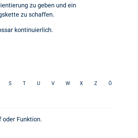
rientierung zu geben und ein
skette zu schaffen.
ssar kontinuierlich.
S
T
U
V
W
X
Z
Ö
f oder Funktion.