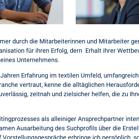
mer durch die Mitarbeiterinnen und Mitarbeiter g
isation für ihren Erfolg, dern Erhalt ihrer Wettb
l eines Unternehmens.
0 Jahren Erfahrung im textilen Umfeld, umfangre
anche vertraut, kenne die alltäglichen Herausfor
verlässig, zeitnah und zielsicher helfen, die zu Ih
ingprozesses als alleiniger Ansprechpartner inten
amen Ausarbeitung des Suchprofils über die Erstel
Vorstellungsgespräche erbringe ich persönlich, so